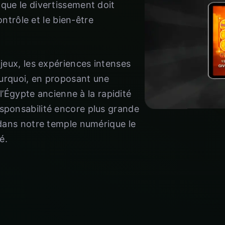
que le divertissement doit
ontrôle et le bien-être
jeux, les expériences intenses
ourquoi, en proposant une
 l’Égypte ancienne à la rapidité
sponsabilité encore plus grande
 dans notre temple numérique le
é.