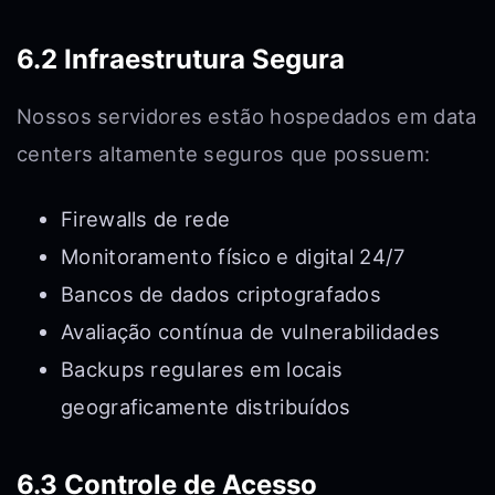
6.2 Infraestrutura Segura
Nossos servidores estão hospedados em data
centers altamente seguros que possuem:
Firewalls de rede
Monitoramento físico e digital 24/7
Bancos de dados criptografados
Avaliação contínua de vulnerabilidades
Backups regulares em locais
geograficamente distribuídos
6.3 Controle de Acesso