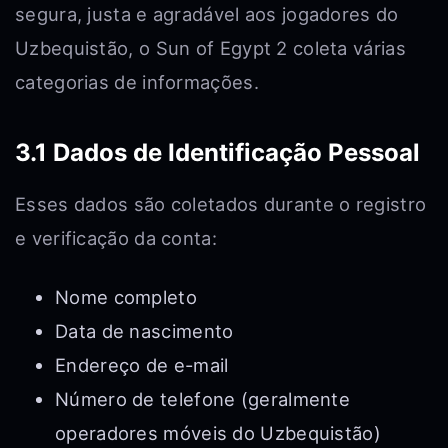
segura, justa e agradável aos jogadores do
Uzbequistão, o Sun of Egypt 2 coleta várias
categorias de informações.
3.1 Dados de Identificação Pessoal
Esses dados são coletados durante o registro
e verificação da conta:
Nome completo
Data de nascimento
Endereço de e-mail
Número de telefone (geralmente
operadores móveis do Uzbequistão)