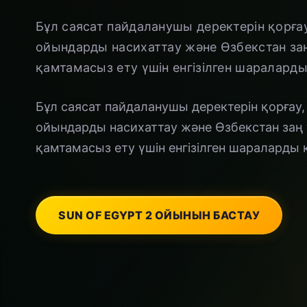
Бұл саясат пайдаланушы деректерін қорға
ойындарды насихаттау және Өзбекстан заң
қамтамасыз ету үшін енгізілген шаралард
Бұл саясат пайдаланушы деректерін қорғау
ойындарды насихаттау және Өзбекстан заң 
қамтамасыз ету үшін енгізілген шараларды
SUN OF EGYPT 2 ОЙЫНЫН БАСТАУ