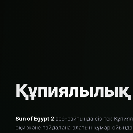
Құпиялылық
Sun of Egypt 2
веб-сайтында сіз тек Құпия
оқи және пайдалана алатын құмар ойында