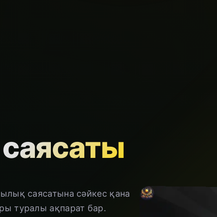
 саясаты
лылық саясатына сәйкес қана
ры туралы ақпарат бар.