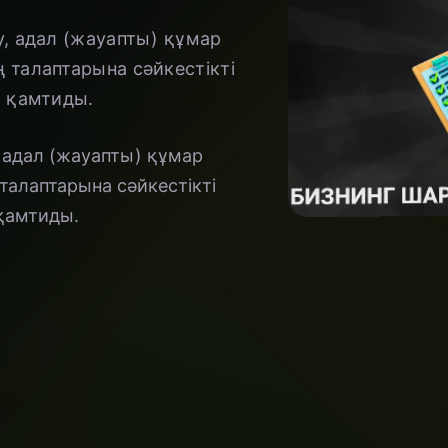
у, адал (жауапты) құмар
 талаптарына сәйкестікті
ы қамтиды.
, адал (жауапты) құмар
талаптарына сәйкестікті
 қамтиды.